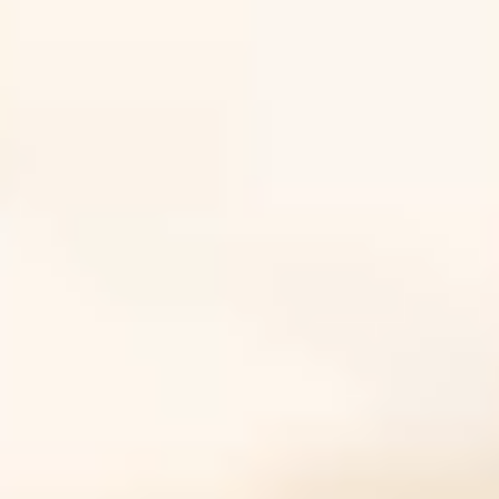
は
フ
ェ
ル
ナ
ス
デ
ン
タ
ル