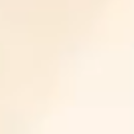
療・
歯
周
病
治
療・
ホ
ワ
イ
ト
ニ