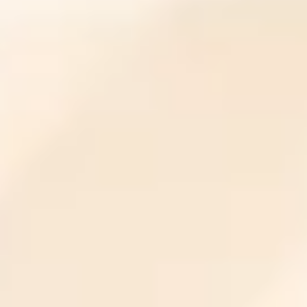
ク
リ
ニ
ッ
ク
ま
で
｜
虫
歯
治