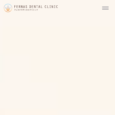
江
東
区
亀
戸
の
歯
科・
歯
医
者