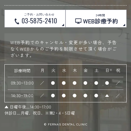
ご予約・お問い合わせ
24時間
03-5875-2410
WEB診療予約
WEB予約でのキャンセル・変更が多い場合、予告
なくWEBからのご予約を制限させて頂く場合がご
ざいます。
月
火
水
木
金
土
日
祝
診療時間
※
09:30~13:00
／
●
●
●
●
●
●
／
14:30~19:00
／
●
●
●
●
●
▲
／
▲
日曜午後…14:30~17:00
休診日…月曜、祝日、※第2・4・5日曜
© FERNAS DENTAL CLINIC