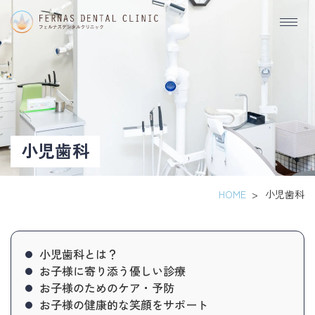
小
児
歯
科
｜
小児歯科
江
東
HOME
>
小児歯科
区
亀
小児歯科とは？
お子様に寄り添う優しい診療
戸
お子様のためのケア・予防
の
お子様の健康的な笑顔をサポート