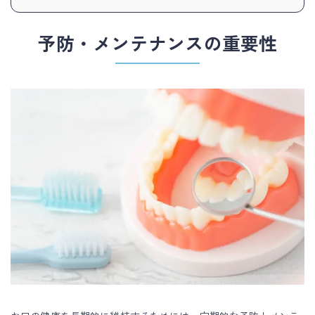
区
予防・メンテナンスの重要性
亀
戸
の
歯
科・
歯
医
者
は