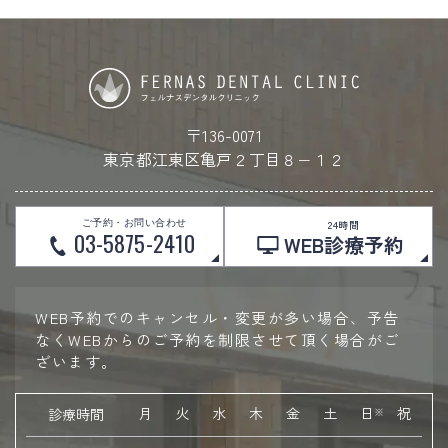
〒136-0071
東京都江東区亀戸２丁目８−１２
ご予約・お問い合わせ
24時間
03-5875-2410
WEB診療予約
WEB予約でのキャンセル・変更が多い場合、予告
なくWEBからのご予約を制限させて頂く場合がご
ざいます。
月
火
水
木
金
土
日
祝
診療時間
※