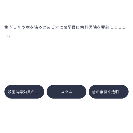
歯ぎしりや噛み締めのある方はお早目に歯科医院を受診しましょ
う。
殺菌消毒効果がアリ！お口の中、喉にも使える洗浄液。
コラム
歯の裏側や透明な装置で目立ちにくい矯正治療もあります。