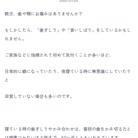
放
朝方、歯や顎にお痛みはありませんか？
っ
もしかしたら、「歯ぎしり」や「食いしばり」をしているかもし
て
れません。
お
ご家族などに指摘されて初めて気付くことが多いほど、
く
日常的に癖になっていたり、夜寝ている時に無意識にしていたり
と、、
と
自覚していない場合も多いのです。
寝ている時の歯ぎしりやかみ合わせは、普段の歯をかみ切る力と
は想像つかないほど強大で、60㎏近くともいわれています。