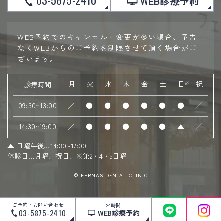
03-5875-2410
WEB診療予約
WEB予約でのキャンセル・変更が多い場合、予告
なくWEBからのご予約を制限させて頂く場合がご
ざいます。
月
火
水
木
金
土
日
祝
診療時間
※
09:30~13:00
／
●
●
●
●
●
●
／
14:30~19:00
／
●
●
●
●
●
▲
／
▲
日曜午後…14:30~17:00
休診日…月曜、祝日、※第2・4・5日曜
© FERNAS DENTAL CLINIC
ご予約・お問い合わせ
24時間
03-5875-2410
WEB診療予約