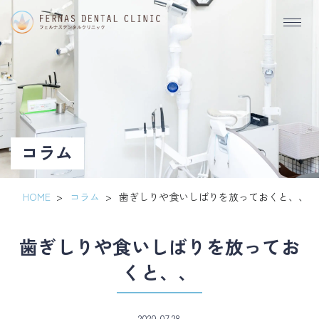
歯
ぎ
し
り
や
コラム
食
い
HOME
>
コラム
>
歯ぎしりや食いしばりを放っておくと、、
し
歯ぎしりや食いしばりを放ってお
ば
くと、、
り
を
2020.07.28