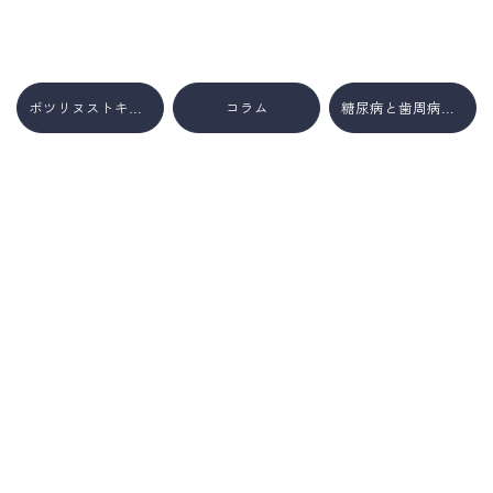
ボツリヌストキシン注射
コラム
糖尿病と歯周病の関係性