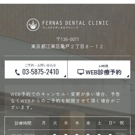
〒136-0071
東京都江東区亀戸２丁目８−１２
ご予約・お問い合わせ
24時間
03-5875-2410
WEB診療予約
WEB予約でのキャンセル・変更が多い場合、予告
なくWEBからのご予約を制限させて頂く場合がご
ざいます。
月
火
水
木
金
土
日
祝
診療時間
※